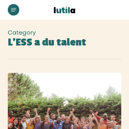
Skip
Menu
to
main
content
Category
L’ESS a du talent
Séminaire
entreprise
:
et
si
vous
faisiez
le
choix