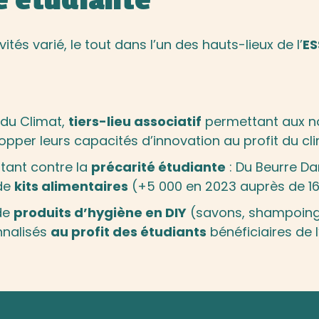
té étudiante
és varié, le tout dans l’un des hauts-lieux de l’
ES
du Climat
,
tiers-lieu
associatif
permettant aux no
opper leurs capacités d’innovation au profit du cl
ttant contre la
précarité étudiante
: Du Beurre Da
 de
kits alimentaires
(+5 000 en 2023 auprès de 16 
 de
produits d’hygiène en DIY
(savons, shampoings
nnalisés
au profit des étudiants
bénéficiaires de 