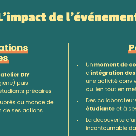
L’impact de l’événemen
ations
P
es
Un
moment de co
d’
intégration de
n
atelier DIY
une activité convi
giène) puis
du lien tout en met
étudiants précaires
Des collaborateu
 auprès du monde de
étudiante
et à se
n de ses actions
La
découverte d’u
incontournable da