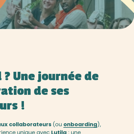
 ? Une journée de
ration de ses
urs !
aux collaborateurs
(ou
onboarding
),
érience unique avec
Lutila
: une