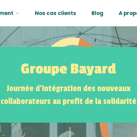
ement
Nos cas clients
Blog
A prop
Groupe Bayard
Journée d'intégration des nouveaux
collaborateurs au profit de la solidarité
Navigate to the next section